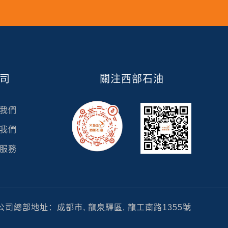
司
關注西部石油
我們
我們
服務
公司總部地址：成都市, 龍泉驛區, 龍工南路1355號