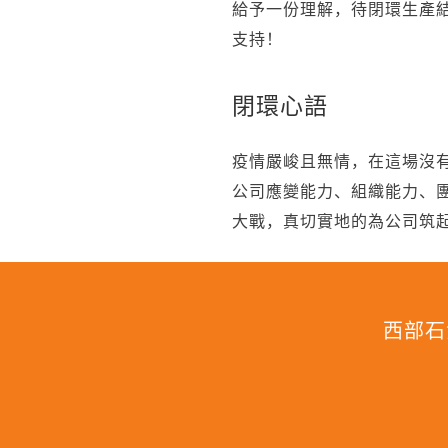
給予一份理解，待閉環生產
支持！
閉環心語
疫情嚴峻且無情，在這場沒
公司應變能力、組織能力、
大戰，真切實地的為公司筑
西部石