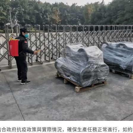
結合政府抗疫政策與實際情況，確保生產任務正常進行，如約