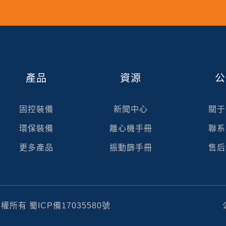
產品
資源
公
固控裝備
新聞中心
關于
環保裝備
離心機手冊
聯系
更多產品
振動篩手冊
售后
)版權所有
蜀ICP備17035580號