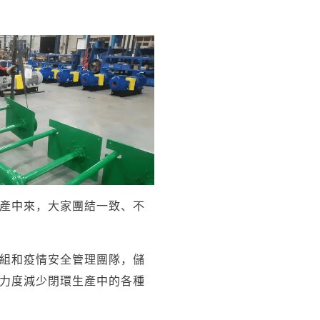
產中來，大家團結一致、不
組和疫情安全管理團隊，儲
力度減少閉環生產中的各種