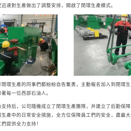
況迅速對生產做出了調整安排，開啟了閉環生產模式。
行閉環生產的同事們都紛紛自告奮勇，主動報名加入到閉環生
舞著每一位西部石油人。
力支持后，公司隨機成立了閉環生產團隊，并建立了后勤保障
環生產中的日常安全措施，全方位保障員工們的安全，盡最大
工們提供全力支持！