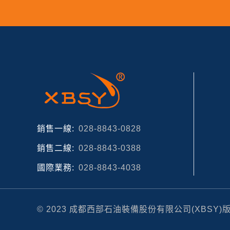
銷售一線:
028-8843-0828
銷售二線:
028-8843-0388
國際業務:
028-8843-4038
© 2023 成都西部石油裝備股份有限公司(XBSY