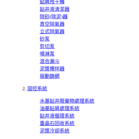
鉆屑甩干機
鉆井液清潔器
除砂(除泥)器
真空除氣器
立式除氣器
砂泵
剪切泵
噴淋泵
混合漏斗
泥漿攪拌器
振動篩網
固控系統
水基鉆井廢棄物處理系統
油基鉆屑處理系統
鉆井液循環系統
重晶石回收系統
泥漿冷卻系統