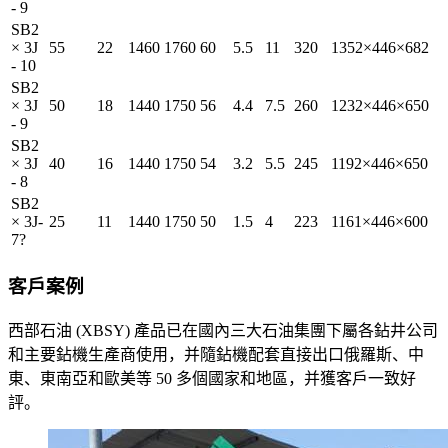
- 9
SB2
× 3J
55
22
1460
1760
60
5.5
11
320
1352×446×682
- 10
SB2
× 3J
50
18
1440
1750
56
4.4
7.5
260
1232×446×650
- 9
SB2
× 3J
40
16
1440
1750
54
3.2
5.5
245
1192×446×650
- 8
SB2
× 3J-
25
11
1440
1750
50
1.5
4
223
1161×446×600
7?
客戶案例
西部石油 (XBSY) 產品已在國內三大石油集團下屬各鉆井公司
和主要鉆機生產商使用，并隨鉆機配套直接出口俄羅斯、中
東、東南亞和歐美等 50 多個國家和地區，并獲客戶一致好
評。