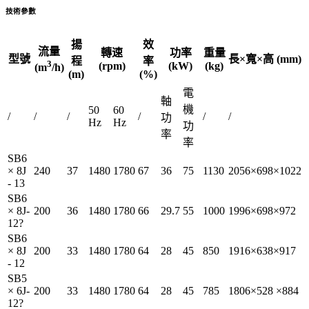
技術參數
揚
效
流量
轉速
功率
重量
型號
長×寬×高 (mm)
程
率
3
(rpm)
(kW)
(kg)
(m
/h)
(m)
(%)
電
軸
機
50
60
/
/
/
/
/
/
功
Hz
Hz
功
率
率
SB6
× 8J
240
37
1480
1780
67
36
75
1130
2056×698×1022
- 13
SB6
× 8J-
200
36
1480
1780
66
29.7
55
1000
1996×698×972
12?
SB6
× 8J
200
33
1480
1780
64
28
45
850
1916×638×917
- 12
SB5
× 6J-
200
33
1480
1780
64
28
45
785
1806×528 ×884
12?