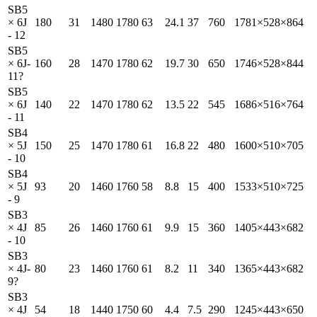
SB5
× 6J
180
31
1480
1780
63
24.1
37
760
1781×528×864
- 12
SB5
× 6J-
160
28
1470
1780
62
19.7
30
650
1746×528×844
11?
SB5
× 6J
140
22
1470
1780
62
13.5
22
545
1686×516×764
- 11
SB4
× 5J
150
25
1470
1780
61
16.8
22
480
1600×510×705
- 10
SB4
× 5J
93
20
1460
1760
58
8.8
15
400
1533×510×725
- 9
SB3
× 4J
85
26
1460
1760
61
9.9
15
360
1405×443×682
- 10
SB3
× 4J-
80
23
1460
1760
61
8.2
11
340
1365×443×682
9?
SB3
× 4J
54
18
1440
1750
60
4.4
7.5
290
1245×443×650