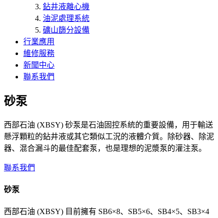
鉆井液離心機
油泥處理系統
礦山篩分設備
行業應用
維修服務
新聞中心
聯系我們
砂泵
西部石油 (XBSY) 砂泵是石油固控系統的重要設備，用于輸送
懸浮顆粒的鉆井液或其它類似工況的液體介質。除砂器、除泥
器、混合漏斗的最佳配套泵，也是理想的泥漿泵的灌注泵。
聯系我們
砂泵
西部石油 (XBSY) 目前擁有 SB6×8、SB5×6、SB4×5、SB3×4